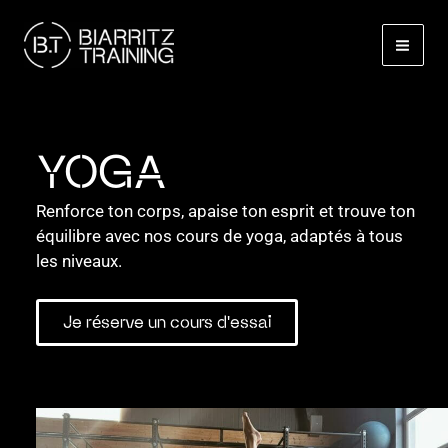
Aller
au
contenu
YOGA
Renforce ton corps, apaise ton esprit et trouve ton
équilibre avec nos cours de yoga, adaptés à tous
les niveaux.
Je réserve un cours d'essai